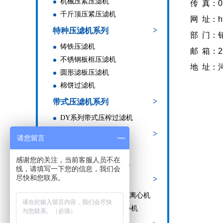
机械压紧压滤机
传 真：03
千斤顶压紧压滤机
网 址：htt
>
特种压滤机系列
部 门：
铸铁压滤机
邮 箱：29
不锈钢板框压滤机
地 址：
圆形滤板压滤机
棉饼过滤机
>
带式压滤机系列
DY系列带式压榨过滤机
>
过滤机、过滤器系列
请您留言
不锈钢滤芯过滤器
感谢您的关注，当前客服人员不在
不锈钢板框多层过滤机
线，请填写一下您的信息，我们会
尽快和您联系。
>
离心机系列
SGZ型自动刮刀下卸料离心机
SS型人工上部卸料离心机