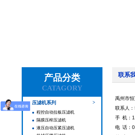
联系
产品分类
CATAGORY
禹州市恒
>
压滤机系列
联系人：
程控自动拉板压滤机
手 机：1
隔膜压榨压滤机
电 话：03
液压自动压紧压滤机