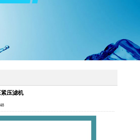
动压紧压滤机
48